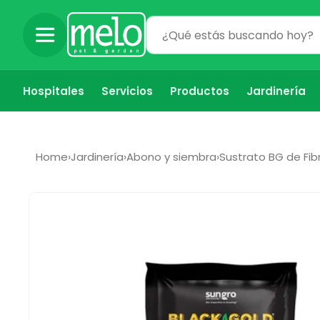
Ir
directamente
al contenido
Hospitales
Servicios
Productos
Jardinería
Home
›
Jardinería
›
Abono y siembra
›
Sustrato BG de Fib
Ir
directamente
a la
información
del producto