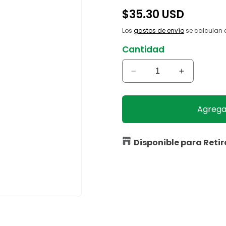
Precio
$35.30 USD
habitual
Los
gastos de envío
se calculan e
Cantidad
Reducir
Aumentar
cantidad
cantidad
para
para
Sustrato
Sustrato
Agregar
BG
BG
de
de
Fibra
Fibra
Disponible para Retir
de
de
Coco
Coco
56.6L
56.6L