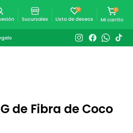
0
0
0
artículos
Carrito
 sesión
Sucursales
Lista de deseos
Mi carrito
egalo
Instagram
Facebook
Whatsapp
TikTok
BG de Fibra de Coco