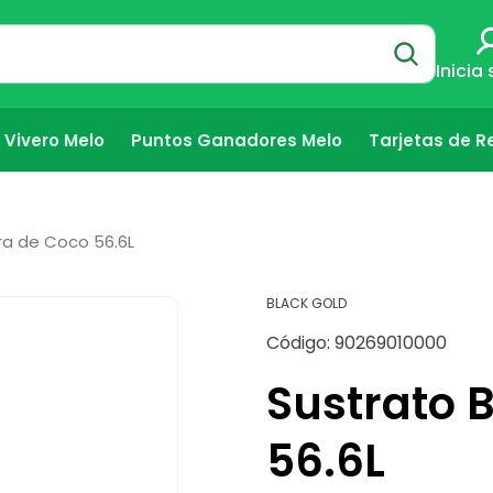
Inicia
Vivero Melo
Puntos Ganadores Melo
Tarjetas de R
ra de Coco 56.6L
BLACK GOLD
SKU:
Código:
90269010000
Sustrato 
56.6L