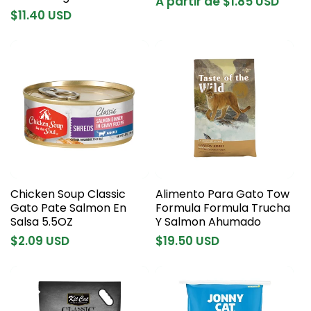
Precio
A partir de $1.85 USD
Precio
$11.40 USD
habitual
habitual
Chicken Soup Classic
Alimento Para Gato Tow
Gato Pate Salmon En
Formula Formula Trucha
Salsa 5.5OZ
Y Salmon Ahumado
Precio
$2.09 USD
Precio
$19.50 USD
habitual
habitual