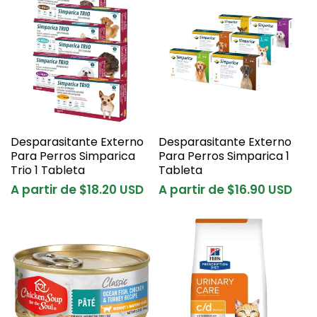
c
c
i
ó
n
Desparasitante Externo
Desparasitante Externo
:
Para Perros Simparica
Para Perros Simparica 1
Trio 1 Tableta
Tableta
Precio
A partir de $18.20 USD
Precio
A partir de $16.90 USD
habitual
habitual