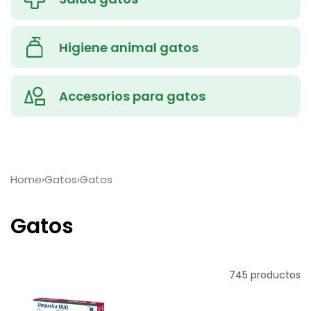
Higiene animal gatos
Accesorios para gatos
Home
›
Gatos
›
Gatos
C
Gatos
o
l
Filtrar y ordenar
745 productos
e