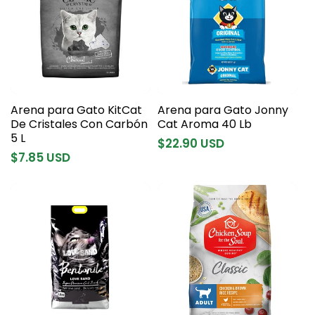
Arena para Gato KitCat
Arena para Gato Jonny
De Cristales Con Carbón
Cat Aroma 40 Lb
5 L
Precio
$22.90 USD
Precio
$7.85 USD
habitual
habitual