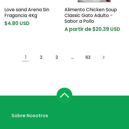
Love sand Arena Sin
Alimento Chicken Soup
Fragancia 4Kg
Classic Gato Adulto -
Sabor a Pollo
Precio
$4.80 USD
Precio
A partir de $20.39 USD
habitual
habitual
1
…
2
3
63
Sobre Nosotros