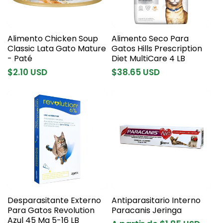
Alimento Chicken Soup
Alimento Seco Para
Classic Lata Gato Mature
Gatos Hills Prescription
- Paté
Diet MultiCare 4 LB
Precio
$2.10 USD
Precio
$38.65 USD
habitual
habitual
Desparasitante Externo
Antiparasitario Interno
Para Gatos Revolution
Paracanis Jeringa
Azul 45 Mg 5-16 LB