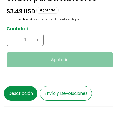
Precio
$3.49 USD
Agotado
habitual
Los
gastos de envío
se calculan en la pantalla de pago.
Cantidad
Reducir
Aumentar
cantidad
cantidad
para
para
Snack
Snack
Agotado
para
para
herbívoros
herbívoros
Descripción
Envío y Devoluciones