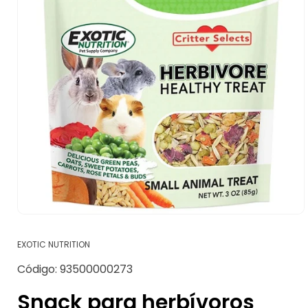
Abrir
elemento
multimedia
EXOTIC NUTRITION
1
en
SKU:
Código:
93500000273
una
ventana
modal
Snack para herbívoros