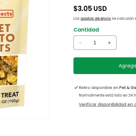
Precio
$3.05 USD
habitual
Los
gastos de envío
se calculan e
Cantidad
Reducir
Aumentar
cantidad
cantidad
para
para
Snack
Snack
Agregar
Camote
Camote
para
para
Roedores
Roedores
Retiro disponible en
Pet & G
Normalmente está listo en 24 
Verificar disponibilidad en 