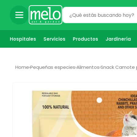
Ir
directamente
al contenido
Hospitales
Servicios
Productos
Jardinería
Home
›
Pequeñas especies
›
Alimentos
›
Snack Camote 
Ir
directamente
a la
información
del producto