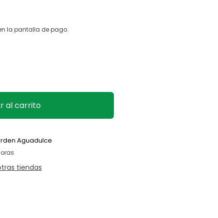
n la pantalla de pago.
 al carrito
arden Aguadulce
horas
otras tiendas