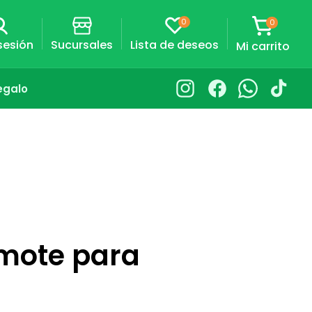
0
0
0
artículos
Carrito
 sesión
Sucursales
Lista de deseos
Mi carrito
egalo
Instagram
Facebook
Whatsapp
TikTok
mote para