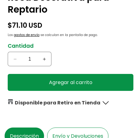
Reptario
Precio
$71.10 USD
habitual
Los
gastos de envío
se calculan en la pantalla de pago.
Cantidad
Reducir
Aumentar
cantidad
cantidad
para
para
Roca
Roca
Agregar al carrito
Decorativa
Decorativa
para
para
Reptario
Reptario
Disponible para Retiro en Tienda
Descripción
Envío y Devoluciones