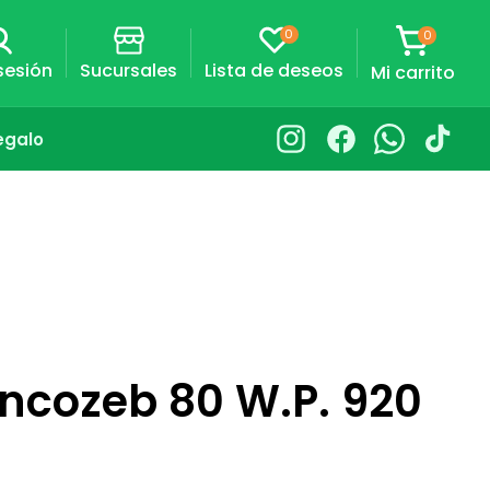
0
0
0
artículos
Carrito
 sesión
Sucursales
Lista de deseos
Mi carrito
egalo
Instagram
Facebook
Whatsapp
TikTok
cozeb 80 W.P. 920