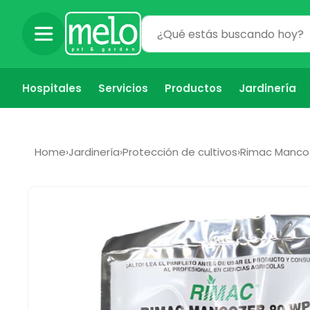
Ir
directamente
al contenido
Hospitales
Servicios
Productos
Jardinería
Home
›
Jardinería
›
Protección de cultivos
›
Rimac Mancoz
Ir
directamente
a la
información
del producto