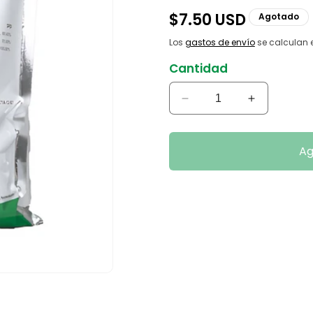
Precio
$7.50 USD
Agotado
habitual
Los
gastos de envío
se calculan e
Cantidad
Reducir
Aumentar
cantidad
cantidad
para
para
Rimac
Rimac
Ag
Mancozeb
Mancozeb
80
80
W.P.
W.P.
920
920
Grs.
Grs.