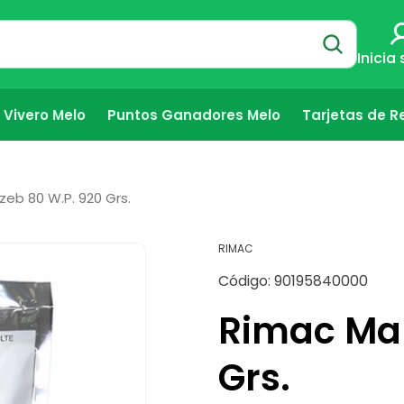
Inicia
Vivero Melo
Puntos Ganadores Melo
Tarjetas de R
eb 80 W.P. 920 Grs.
RIMAC
SKU:
Código:
90195840000
Rimac Man
Grs.