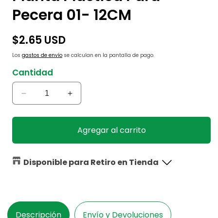
Pecera 01- 12CM
Precio
$2.65 USD
habitual
Los
gastos de envío
se calculan en la pantalla de pago.
Cantidad
Reducir
Aumentar
cantidad
cantidad
para
para
Planta
Planta
Agregar al carrito
Plástica
Plástica
Para
Para
Pecera
Pecera
Disponible para Retiro en Tienda
01-
01-
12CM
12CM
Descripción
Envío y Devoluciones