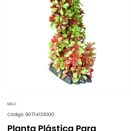
Abrir
elemento
multimedia
MELO
1
en
SKU:
Código:
90714133000
una
ventana
modal
Planta Plástica Para