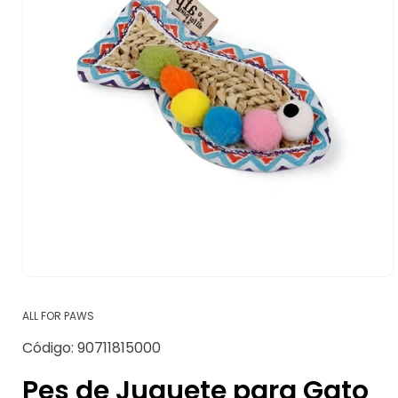
Abrir
elemento
multimedia
ALL FOR PAWS
1
en
SKU:
Código:
90711815000
una
ventana
modal
Pes de Juguete para Gato