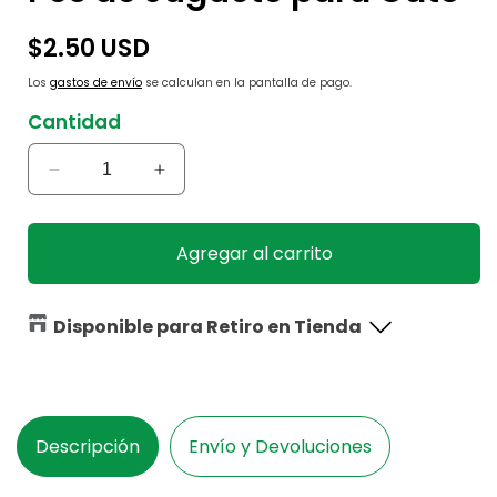
Precio
$2.50 USD
habitual
Los
gastos de envío
se calculan en la pantalla de pago.
Cantidad
Reducir
Aumentar
cantidad
cantidad
para
para
Pes
Pes
Agregar al carrito
de
de
Juguete
Juguete
para
para
Disponible para Retiro en Tienda
Gato
Gato
Descripción
Envío y Devoluciones