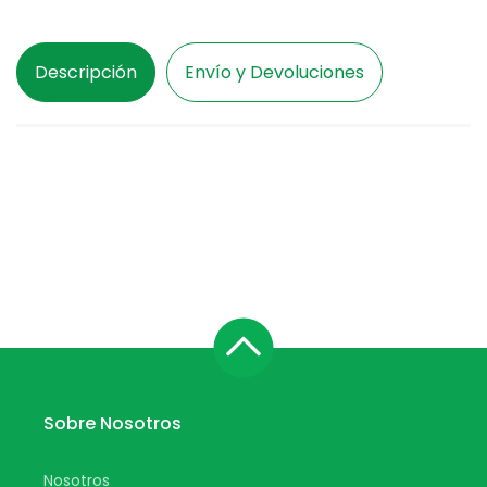
Con
Con
Adhesivo
Adhesivo
30
30
Descripción
Envío y Devoluciones
unidades
unidades
Sobre Nosotros
Nosotros