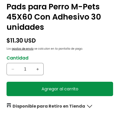
Pads para Perro M-Pets
45X60 Con Adhesivo 30
unidades
Precio
$11.30 USD
habitual
Los
gastos de envío
se calculan en la pantalla de pago.
Cantidad
Reducir
Aumentar
cantidad
cantidad
para
para
Pads
Pads
Agregar al carrito
para
para
Perro
Perro
M-
M-
Disponible para Retiro en Tienda
Pets
Pets
45X60
45X60