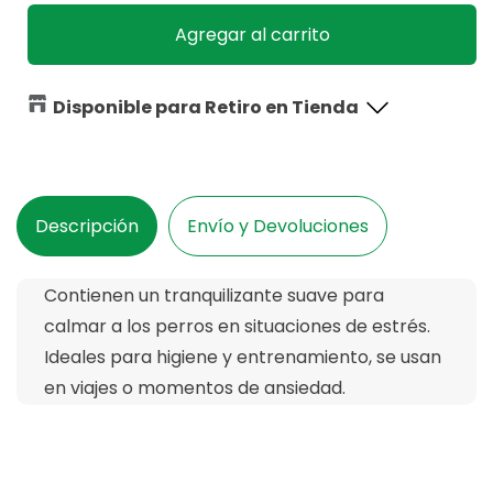
para
para
Pads
Pads
Agregar al carrito
para
para
Perro
Perro
M-
M-
Disponible para Retiro en Tienda
Pets
Pets
33X45
33X45
con
con
Tranquilizante
Tranquilizante
30
30
Descripción
Envío y Devoluciones
uds
uds
Contienen un tranquilizante suave para
calmar a los perros en situaciones de estrés.
Ideales para higiene y entrenamiento, se usan
en viajes o momentos de ansiedad.