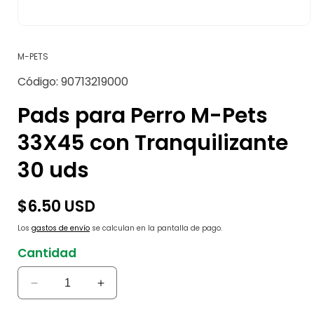
Abrir
elemento
multimedia
M-PETS
1
en
SKU:
Código:
90713219000
una
ventana
modal
Pads para Perro M-Pets
33X45 con Tranquilizante
30 uds
Precio
$6.50 USD
habitual
Los
gastos de envío
se calculan en la pantalla de pago.
Cantidad
Reducir
Aumentar
cantidad
cantidad