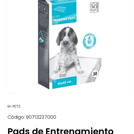
Abrir
elemento
multimedia
M-PETS
1
en
SKU:
Código:
90713237000
una
ventana
modal
Pads de Entrenamiento