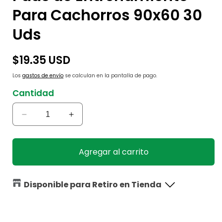
Para Cachorros 90x60 30
Uds
Precio
$19.35 USD
habitual
Los
gastos de envío
se calculan en la pantalla de pago.
Cantidad
Reducir
Aumentar
cantidad
cantidad
para
para
Pads
Pads
Agregar al carrito
de
de
Entrenamiento
Entrenamiento
Para
Para
Disponible para Retiro en Tienda
Cachorros
Cachorros
90x60
90x60
30
30