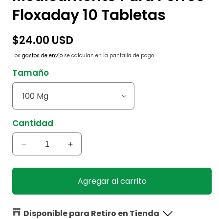
Floxaday 10 Tabletas
Precio
$24.00 USD
habitual
Los
gastos de envío
se calculan en la pantalla de pago.
Tamaño
Cantidad
Reducir
Aumentar
cantidad
cantidad
para
para
Medicamento
Medicamento
Agregar al carrito
Para
Para
Perros
Perros
Floxaday
Floxaday
Disponible para Retiro en Tienda