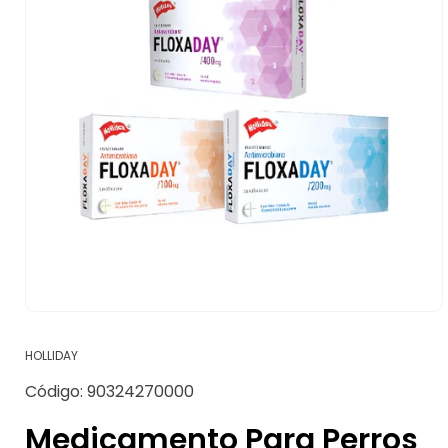
Abrir
elemento
multimedia
HOLLIDAY
1
en
SKU:
Código:
90324270000
una
ventana
modal
Medicamento Para Perros