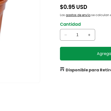
Precio
$0.95 USD
habitual
Los
gastos de envío
se calculan e
Cantidad
Reducir
Aumentar
cantidad
cantidad
para
para
Macetero
Macetero
Agregar
Terracota
Terracota
#600
#600
Corto
Corto
Disponible para Retir