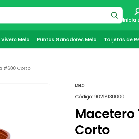
Inicia
Vivero Melo
Puntos Ganadores Melo
Tarjetas de R
a #600 Corto
MELO
SKU:
Código:
90218130000
Macetero 
Corto