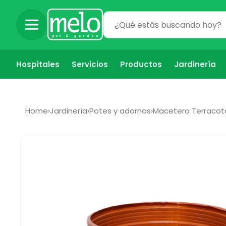
Ir
directamente
al contenido
Hospitales
Servicios
Productos
Jardinería
Home
›
Jardinería
›
Potes y adornos
›
Macetero Terracot
Ir
directamente
a la
información
del producto