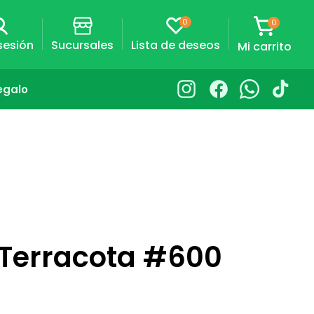
0
0
0
artículos
Carrito
 sesión
Sucursales
Lista de deseos
Mi carrito
egalo
Instagram
Facebook
Whatsapp
TikTok
Terracota #600