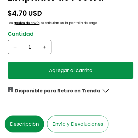
Precio
$4.70 USD
habitual
Los
gastos de envío
se calculan en la pantalla de pago.
Cantidad
Reducir
Aumentar
cantidad
cantidad
para
para
Limpiador
Limpiador
Agregar al carrito
de
de
Pecera
Pecera
Disponible para Retiro en Tienda
Descripción
Envío y Devoluciones