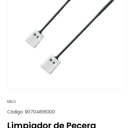
Abrir
elemento
multimedia
MELO
1
en
SKU:
Código:
90704816000
una
ventana
modal
Limpiador de Pecera