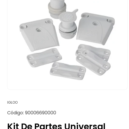
Abrir
elemento
multimedia
IGLOO
1
en
SKU:
Código:
90006690000
una
ventana
modal
Kit De Partes Universal