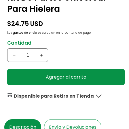
Para Hielera
Precio
$24.75 USD
habitual
Los
gastos de envío
se calculan en la pantalla de pago.
Cantidad
Reducir
Aumentar
cantidad
cantidad
para
para
Kit
Kit
Agregar al carrito
De
De
Partes
Partes
Universal
Universal
Disponible para Retiro en Tienda
Para
Para
Hielera
Hielera
Descripción
Envío y Devoluciones