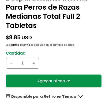
Para Perros de Razas
Medianas Total Full 2
Tabletas
Precio
$8.85 USD
habitual
Los
gastos de envío
se calculan en la pantalla de pago.
Cantidad
Reducir
Aumentar
cantidad
cantidad
para
para
Desparasitante
Desparasitante
Agregar al carrito
Interno
Interno
Para
Para
Perros
Perros
Disponible para Retiro en Tienda
de
de
Razas
Razas