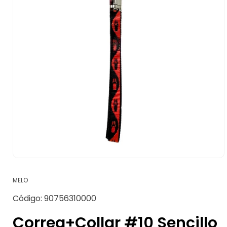
Abrir
elemento
multimedia
MELO
1
en
SKU:
Código:
90756310000
una
ventana
modal
Correa+Collar #10 Sencillo