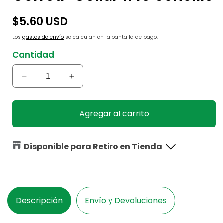
Precio
$5.60 USD
habitual
Los
gastos de envío
se calculan en la pantalla de pago.
Cantidad
Reducir
Aumentar
cantidad
cantidad
para
para
Correa+Collar
Correa+Collar
Agregar al carrito
#10
#10
Sencillo
Sencillo
Disponible para Retiro en Tienda
Descripción
Envío y Devoluciones