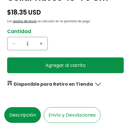
Precio
$18.35 USD
habitual
Los
gastos de envío
se calculan en la pantalla de pago.
Cantidad
Reducir
Aumentar
cantidad
cantidad
para
para
Collar
Collar
Agregar al carrito
Huvos
Huvos
48-
48-
70
70
Disponible para Retiro en Tienda
Cm
Cm
Descripción
Envío y Devoluciones