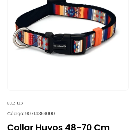
Abrir
elemento
multimedia
BEEZTEES
1
en
SKU:
Código:
90714393000
una
ventana
modal
Collar Huvos 48-70 Cm