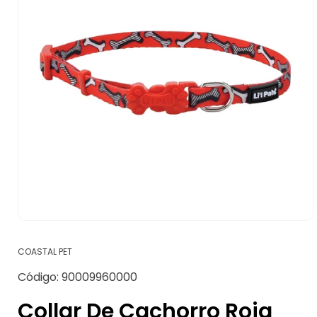
Abrir
elemento
multimedia
COASTAL PET
1
en
SKU:
Código:
90009960000
una
ventana
modal
Collar De Cachorro Roja