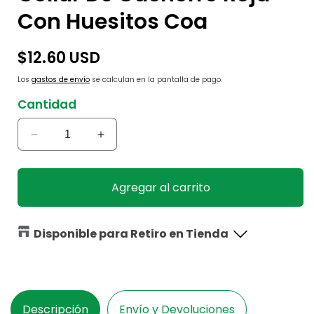
Con Huesitos Coa
Precio
$12.60 USD
habitual
Los
gastos de envío
se calculan en la pantalla de pago.
Cantidad
Reducir
Aumentar
cantidad
cantidad
para
para
Collar
Collar
Agregar al carrito
De
De
Cachorro
Cachorro
Roja
Roja
Disponible para Retiro en Tienda
Con
Con
Huesitos
Huesitos
Coa
Coa
Descripción
Envío y Devoluciones