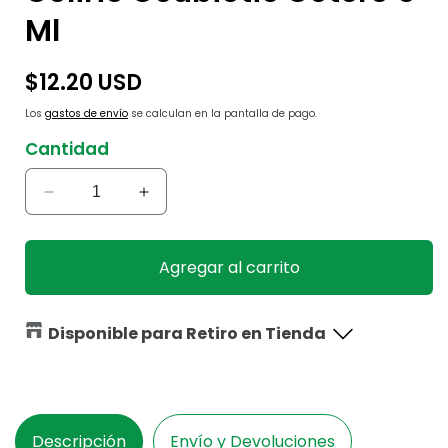
Ml
Precio
$12.20 USD
habitual
Los
gastos de envío
se calculan en la pantalla de pago.
Cantidad
Reducir
Aumentar
cantidad
cantidad
para
para
Colirio
Colirio
Agregar al carrito
Ocubiotic
Ocubiotic
Gotero
Gotero
5
5
Disponible para Retiro en Tienda
Ml
Ml
Descripción
Envío y Devoluciones