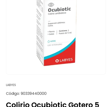
Abrir
elemento
multimedia
LABYES
1
en
SKU:
Código:
90339440000
una
ventana
modal
Colirio Ocubiotic Gotero 5