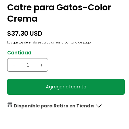
Catre para Gatos-Color
Crema
Precio
$37.30 USD
habitual
Los
gastos de envío
se calculan en la pantalla de pago.
Cantidad
Reducir
Aumentar
cantidad
cantidad
para
para
Catre
Catre
Agregar al carrito
para
para
Gatos-
Gatos-
Color
Color
Disponible para Retiro en Tienda
Crema
Crema