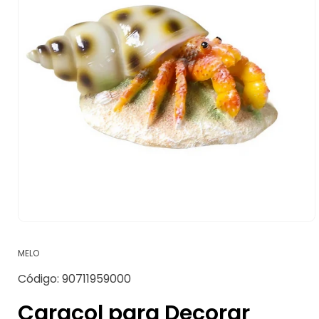
Abrir
elemento
multimedia
MELO
1
en
SKU:
Código:
90711959000
una
ventana
modal
Caracol para Decorar