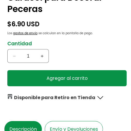
Peceras
Precio
$6.90 USD
habitual
Los
gastos de envío
se calculan en la pantalla de pago.
Cantidad
Reducir
Aumentar
cantidad
cantidad
para
para
Caracol
Caracol
Agregar al carrito
para
para
Decorar
Decorar
Peceras
Peceras
Disponible para Retiro en Tienda
Descripción
Envío y Devoluciones