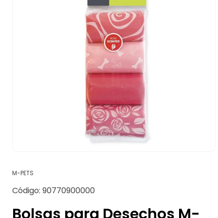
Abrir
elemento
multimedia
M-PETS
1
en
SKU:
Código:
90770900000
una
ventana
modal
Bolsas para Desechos M-