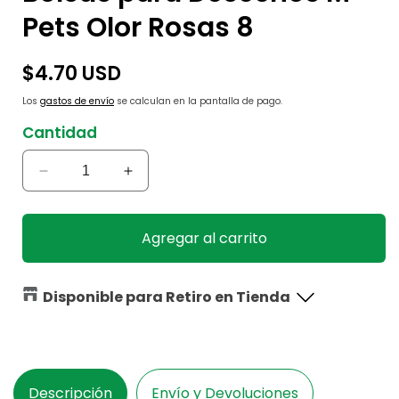
Pets Olor Rosas 8
Precio
$4.70 USD
habitual
Los
gastos de envío
se calculan en la pantalla de pago.
Cantidad
Reducir
Aumentar
cantidad
cantidad
para
para
Bolsas
Bolsas
Agregar al carrito
para
para
Desechos
Desechos
M-
M-
Disponible para Retiro en Tienda
Pets
Pets
Olor
Olor
Rosas
Rosas
8
8
Descripción
Envío y Devoluciones