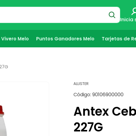
Inicia
Vivero Melo
Puntos Ganadores Melo
Tarjetas de R
227G
ALLISTER
SKU:
Código:
90106900000
Antex Ceb
227G