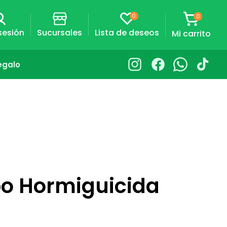
0
0
0
artículos
Carrito
 sesión
Sucursales
Lista de deseos
Mi carrito
egalo
Instagram
Facebook
Whatsapp
TikTok
o Hormiguicida