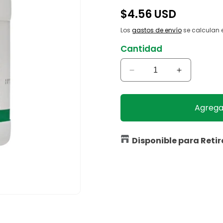
Precio
$4.56 USD
habitual
Los
gastos de envío
se calculan e
Cantidad
Reducir
Aumentar
cantidad
cantidad
para
para
Antex
Antex
Agregar
Cebo
Cebo
Hormiguicida
Hormiguici
227G
227G
Disponible para Retir