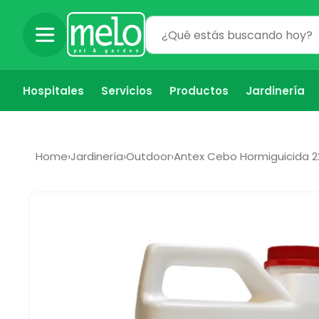
Ir
directamente
al contenido
Hospitales
Servicios
Productos
Jardinería
Home
›
Jardinería
›
Outdoor
›
Antex Cebo Hormiguicida 
Ir
directamente
a la
información
del producto