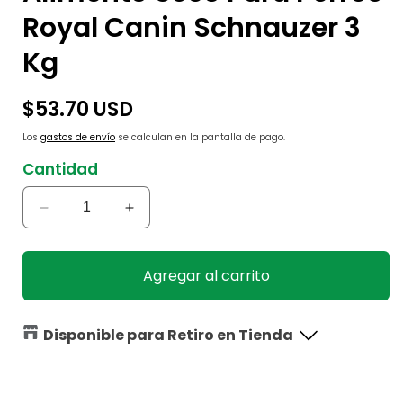
Royal Canin Schnauzer 3
Kg
Precio
$53.70 USD
habitual
Los
gastos de envío
se calculan en la pantalla de pago.
Cantidad
Reducir
Aumentar
cantidad
cantidad
para
para
Alimento
Alimento
Agregar al carrito
Seco
Seco
Para
Para
Perros
Perros
Disponible para Retiro en Tienda
Royal
Royal
Canin
Canin
Schnauzer
Schnauzer