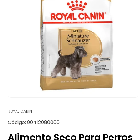
Abrir
elemento
multimedia
ROYAL CANIN
1
en
SKU:
Código:
90412080000
una
ventana
modal
Alimento Seco Para Perros