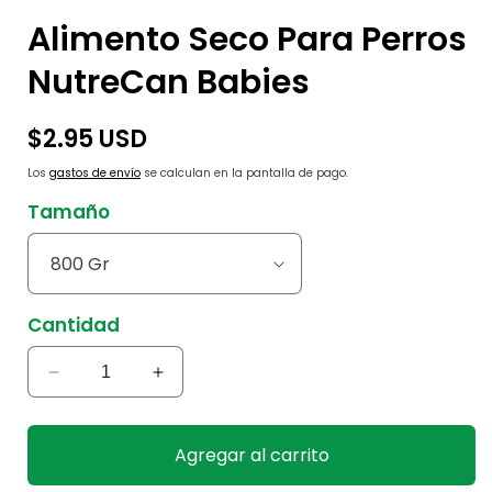
Alimento Seco Para Perros
NutreCan Babies
Precio
$2.95 USD
habitual
Los
gastos de envío
se calculan en la pantalla de pago.
Tamaño
Cantidad
Reducir
Aumentar
cantidad
cantidad
para
para
Alimento
Alimento
Agregar al carrito
Seco
Seco