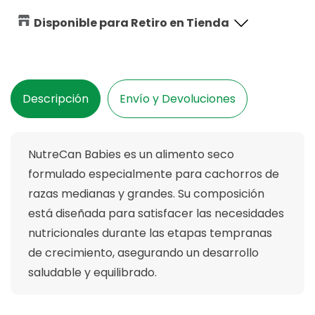
Para
Para
Perros
Perros
Disponible para Retiro en Tienda
NutreCan
NutreCan
Babies
Babies
Descripción
Envío y Devoluciones
NutreCan Babies es un alimento seco
formulado especialmente para cachorros de
razas medianas y grandes.
Su composición
está diseñada para satisfacer las necesidades
nutricionales durante las etapas tempranas
de crecimiento, asegurando un desarrollo
saludable y equilibrado.