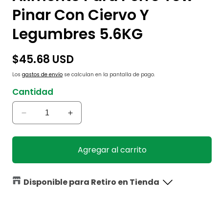
Pinar Con Ciervo Y
Legumbres 5.6KG
Precio
$45.68 USD
habitual
Los
gastos de envío
se calculan en la pantalla de pago.
Cantidad
Reducir
Aumentar
cantidad
cantidad
para
para
Alimento
Alimento
Agregar al carrito
Para
Para
Perro
Perro
Tow
Tow
Disponible para Retiro en Tienda
Pinar
Pinar
Con
Con
Ciervo
Ciervo