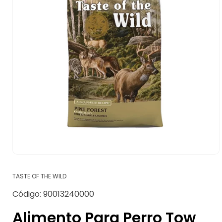
Abrir
elemento
multimedia
TASTE OF THE WILD
1
en
SKU:
Código:
90013240000
una
ventana
modal
Alimento Para Perro Tow