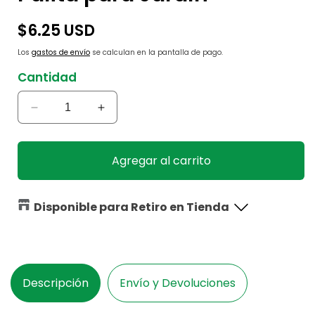
Precio
$6.25 USD
habitual
Los
gastos de envío
se calculan en la pantalla de pago.
Cantidad
Reducir
Aumentar
cantidad
cantidad
para
para
Palita
Palita
Agregar al carrito
para
para
Jardín
Jardín
Disponible para Retiro en Tienda
Descripción
Envío y Devoluciones