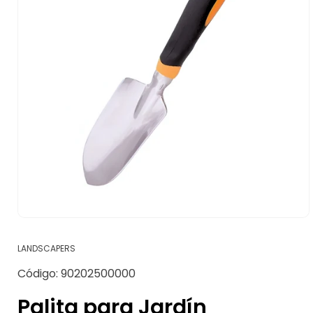
Abrir
elemento
multimedia
LANDSCAPERS
1
en
SKU:
Código:
90202500000
una
ventana
modal
Palita para Jardín