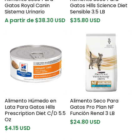
Gatos Royal Canin
Gatos Hills Science Diet
Sistema Urinario
Sensible 3.5 LB
Precio
A partir de $38.30 USD
Precio
$35.80 USD
habitual
habitual
Alimento Húmedo en
Alimento Seco Para
Lata Para Gatos Hills
Gatos Pro Plan NF
Prescription Diet C/D 5.5
Función Renal 3 LB
Oz
Precio
$24.80 USD
Precio
$4.15 USD
habitual
habitual