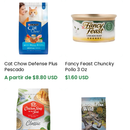
Cat Chow Defense Plus
Fancy Feast Chuncky
Pescado
Pollo 3 Oz
Precio
A partir de $8.80 USD
Precio
$1.60 USD
habitual
habitual