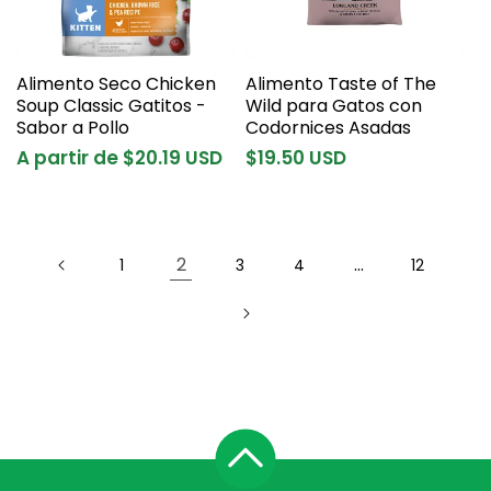
Alimento Seco Chicken
Alimento Taste of The
Soup Classic Gatitos -
Wild para Gatos con
Sabor a Pollo
Codornices Asadas
Precio
A partir de $20.19 USD
Precio
$19.50 USD
habitual
habitual
2
…
1
3
4
12