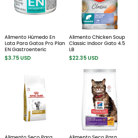
Alimento Húmedo En
Alimento Chicken Soup
Lata Para Gatos Pro Plan
Classic Indoor Gato 4.5
EN Gastroenteric
LB
Precio
$3.75 USD
Precio
$22.35 USD
habitual
habitual
Alimento Seco Para
Alimento Seco Para