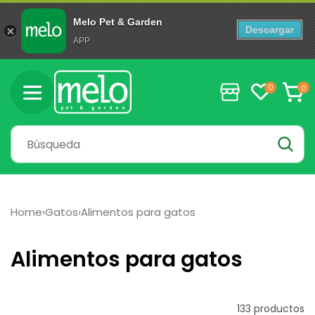
Melo Pet & Garden
Descargar
APP
Ir
directamente
0
0
0
al contenido
artícul
Carrito
Home
›
Gatos
›
Alimentos para gatos
C
Alimentos para gatos
o
l
Filtrar y ordenar
133 productos